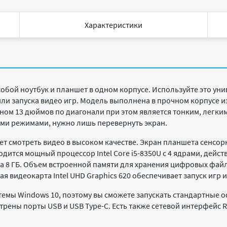
Характеристики
собой ноутбук и планшет в одном корпусе. Используйте это ун
или запуска видео игр. Модель выполнена в прочном корпусе и
ном 13 дюймов по диагонали при этом является тонким, легки
ми режимами, нужно лишь перевернуть экран.
ет смотреть видео в высоком качестве. Экран планшета сенсо
дится мощный процессор Intel Core i5-8350U с 4 ядрами, действ
а 8 ГБ. Объем встроенной памяти для хранения цифровых файл
я видеокарта Intel UHD Graphics 620 обеспечивает запуск игр
темы Windows 10, поэтому вы сможете запускать стандартные
рены порты USB и USB Type-C. Есть также сетевой интерфейс R