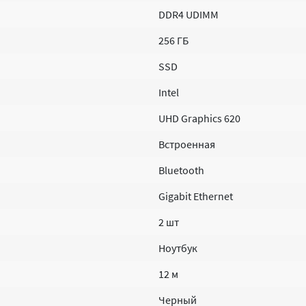
DDR4 UDIMM
256 ГБ
SSD
Intel
UHD Graphics 620
Встроенная
Bluetooth
Gigabit Ethernet
2 шт
Ноутбук
12 м
Черный