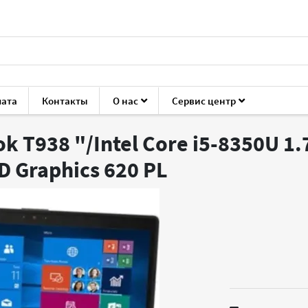
лата
Контакты
О нас
Сервис центр
su Lifebook T938
ok T938 "/Intel Core i5-8350U 1
D Graphics 620
PL