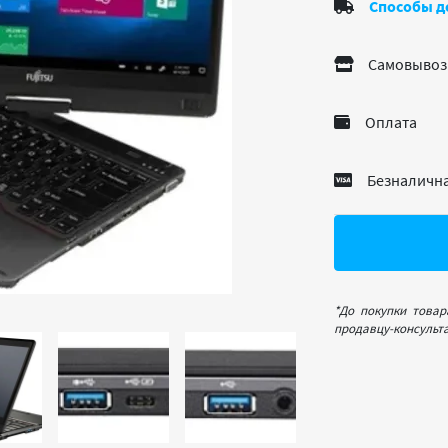
Способы д
Самовывоз
Оплата
Безналична
*До покупки товар
продавцу-консульта