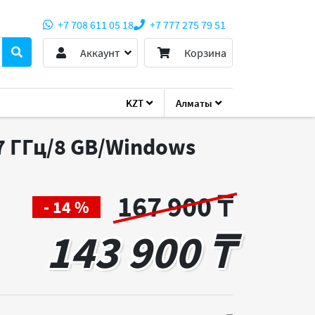
+7 708 611 05 18
+7 777 275 79 51
Аккаунт
Корзина
KZT
Алматы
.7 ГГц/8 GB/Windows
167 900 ₸
- 14 %
143 900 ₸