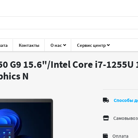
лата
Контакты
О нас
Сервис центр
oBook 450 G9
 G9 15.6"/Intel Core i7-1255U
aphics
N
Способы д
Самовывоз
Оплата