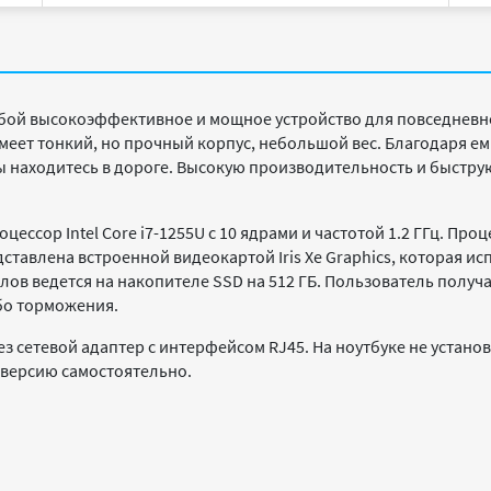
бой высокоэффективное и мощное устройство для повседневной
еет тонкий, но прочный корпус, небольшой вес. Благодаря ем
вы находитесь в дороге. Высокую производительность и быстр
цессор Intel Core i7-1255U с 10 ядрами и частотой 1.2 ГГц. П
дставлена встроенной видеокартой Iris Xe Graphics, которая и
ов ведется на накопителе SSD на 512 ГБ. Пользователь получ
бо торможения.
з сетевой адаптер с интерфейсом RJ45. На ноутбуке не устано
версию самостоятельно.