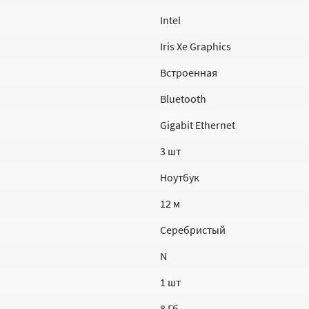
Intel
Iris Xe Graphics
Встроенная
Bluetooth
Gigabit Ethernet
3 шт
Ноутбук
12 м
Серебристый
N
1 шт
8 Гб