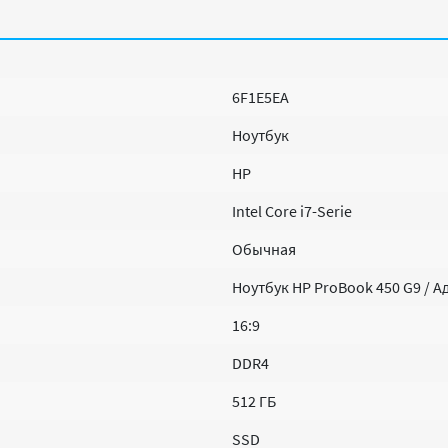
6F1E5EA
Ноутбук
HP
Intel Core i7-Serie
Обычная
Ноутбук HP ProBook 450 G9 / А
16:9
DDR4
512 ГБ
SSD