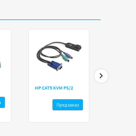
HP CAT5 KVM PS/2
HPE 53
з
Предзаказ