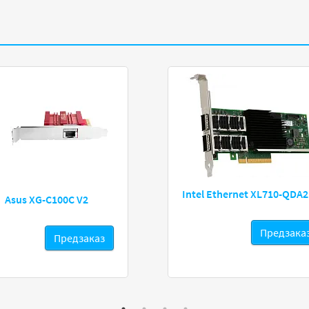
Intel Ethernet XL710-QDA2
Asus XG-C100C V2
Предзака
Предзаказ