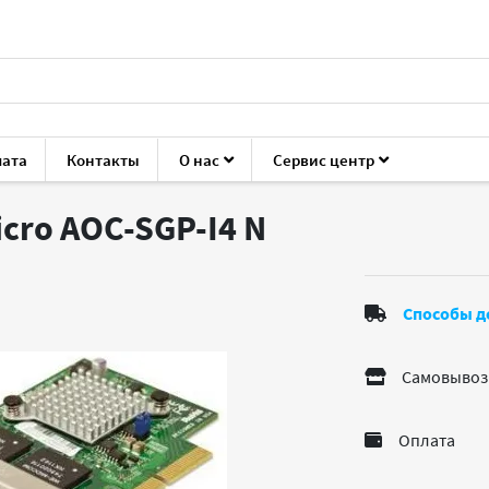
лата
Контакты
О нас
Сервис центр
ие для серверов
Сетевые адаптеры, трансиверы
Supermi
icro AOC-SGP-I4
N
Способы д
Самовывоз
Оплата