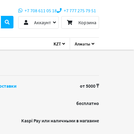
+7 708 611 05 18
+7 777 275 79 51
Аккаунт
Корзина
KZT
Алматы
cro AOC-SGP-I4
оставки
от 5000 ₸
бесплатно
Kaspi Pay или наличными в магазине