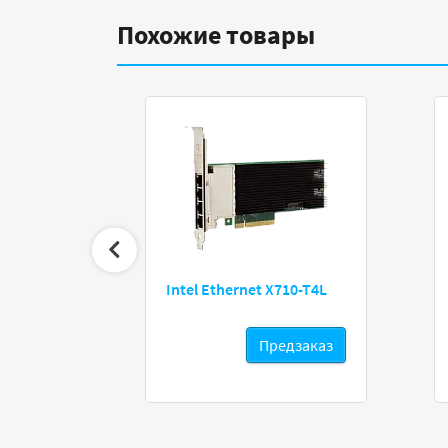
Похожие товары
U5
Intel Ethernet X710-T4L
дзаказ
Предзаказ