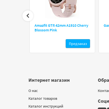
e 4S черный
Amazfit GTR 42mm A1910 Cherry
Ga
Blossom Pink
Предзаказ
Предзаказ
Интернет магазин
Обра
О нас
Конта
Каталог товаров
Соци
Каталог инструкций