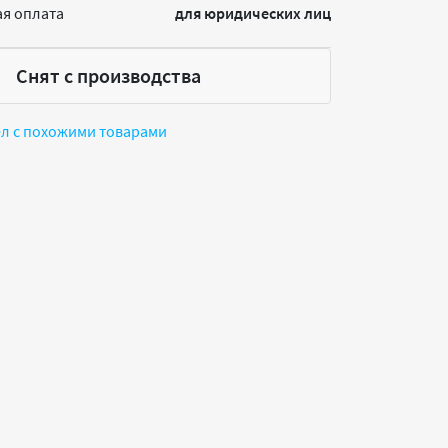
я оплата
для юридических лиц
Снят с производства
ел с похожими товарами