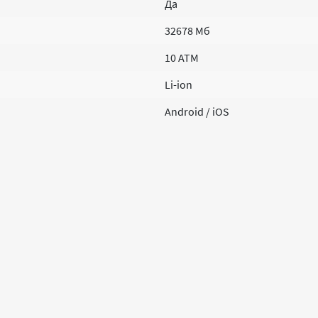
Да
32678 Мб
10 ATM
Li-ion
Android / iOS