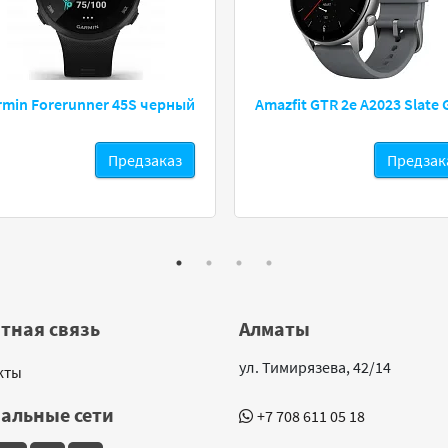
rmin Forerunner 45S черный
Amazfit GTR 2e A2023 Slate 
Предзаказ
Предзак
тная связь
Алматы
ул. Тимирязева, 42/14
кты
альные сети
+7 708 611 05 18