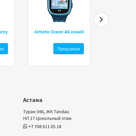
Grey
Aimoto Ocean 4G синий
Geozon G-Kid
красный
аз
Предзаказ
Астана
Туран 34Б, ЖК Tandau
НП 17 Цокольный этаж
+7 708 611 05 18