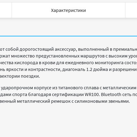
Характеристики
т собой дорогостоящий аксессуар, выполненный в премиально
ржат множество предустановленных маршрутов с высоким уро
чества кислорода в крови для ежедневного мониторинга состоя
нь яркости и контрастности, диагональ 1.2 дюйма и разрешение
аектории поездки.
в ударопрочном корпусе из титанового сплава с металлически
ами спорта благодаря сертификации WR100. Bluetooth сеть п
венный металлический ремешок с силиконовыми звеньями.