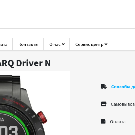
лата
Контакты
О нас
Сервис центр
сы и браслеты
Garmin MARQ Driver
RQ Driver
N
Способы д
Самовывоз
Оплата