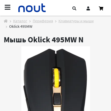
Каталог
Периферия
Клавиатуры и мыши
Oklick 495MW
Мышь Oklick 495MW
N