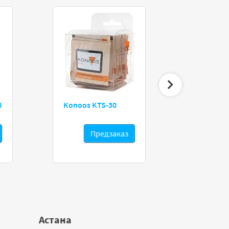
B
Konoos KTS-30
Kingston 
Предзаказ
Астана