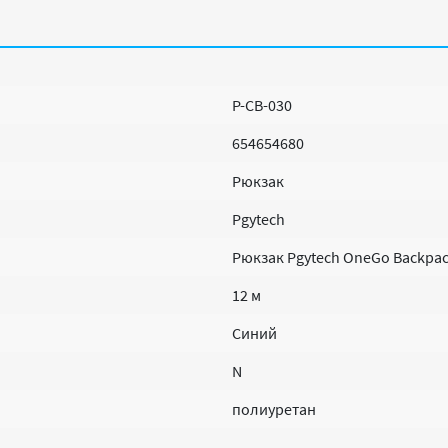
P-CB-030
654654680
Рюкзак
Pgytech
Рюкзак Pgytech OneGo Backpac
12 м
Синий
N
полиуретан