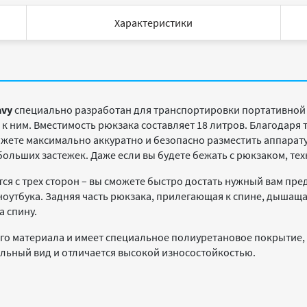
Характеристики
avy
специально разработан для транспортировки портативной 
к ним. Вместимость рюкзака составляет 18 литров. Благодаря
жете максимально аккуратно и безопасно разместить аппарату
больших застежек. Даже если вы будете бежать с рюкзаком, тех
я с трех сторон – вы сможете быстро достать нужный вам пред
ноутбука. Задняя часть рюкзака, прилегающая к спине, дышаща
а спину.
го материала и имеет специальное полиуретановое покрытие,
альный вид и отличается высокой износостойкостью.