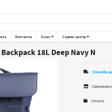
лата
Контакты
О нас
Сервис центр
ука
Сумки и рюкзаки
Pgytech OneGo Backpack 18L Deep Nav
 Backpack 18L Deep Navy
N
Способы д
Самовывоз
Оплата