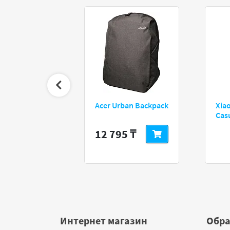
824A 8Gb
Acer Urban Backpack
Xia
Cas
редзаказ
12 795 ₸
Интернет магазин
Обра