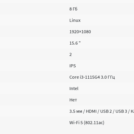
8 Гб
Linux
1920×1080
15.6 "
2
IPS
Core i3-1115G4 3.0 ГГц
Intel
Нет
3.5 мм / HDMI / USB 2 / USB 3 /
Wi-Fi 5 (802.11ac)