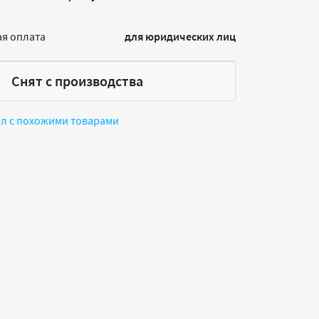
я оплата
для юридических лиц
Снят с производства
ел с похожими товарами