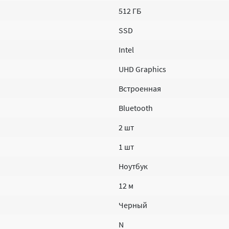
512 ГБ
SSD
Intel
UHD Graphics
Встроенная
Bluetooth
2 шт
1 шт
Ноутбук
12 м
Черный
N