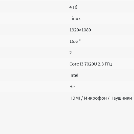
4 Гб
Linux
1920×1080
15.6 "
2
Core i3 7020U 2.3 ГГц
Intel
Нет
HDMI / Микрофон / Наушники