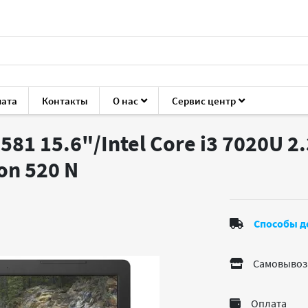
лата
Контакты
О нас
Сервис центр
Inspiron 3581
581 15.6"/Intel Core i3 7020U 2
on 520
N
Способы д
Самовывоз
Оплата