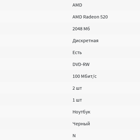
AMD
AMD Radeon 520
2048 Мб
Дискретная
Есть
DVD-RW
100 Мбит/с
2 шт
1 шт
Ноутбук
Черный
N