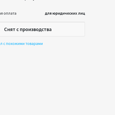
я оплата
для юридических лиц
Снят с производства
ел с похожими товарами