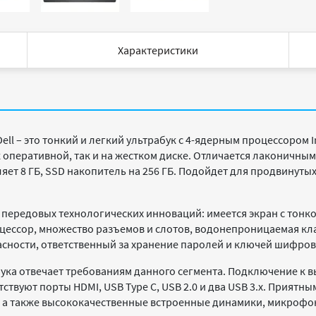
Характеристики
ll – это тонкий и легкий ультрабук с 4-ядерным процессором In
 оперативной, так и на жестком диске. Отличается лаконичны
ляет 8 ГБ, SSD накопитель на 256 ГБ. Подойдет для продвинут
 передовых технологических инноваций: имеется экран с тонк
ессор, множество разъемов и слотов, водонепроницаемая кла
асности, ответственный за хранение паролей и ключей шифров
ука отвечает требованиям данного сегмента. Подключение к 
сутствуют порты HDMI, USB Type C, USB 2.0 и два USB 3.x. Прият
 а также высококачественные встроенные динамики, микрофон