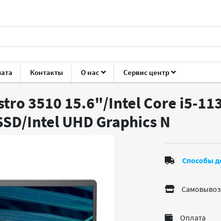
лата
Контакты
О нас
Сервис центр
Vostro 3510
tro 3510 15.6"/Intel Core i5-11
SD/Intel UHD Graphics
N
Способы д
Самовывоз
Оплата