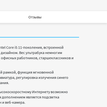
Отзывы
tel Core i5 11-поколения, встроенной
м дизайном. Вес ультрабука немногим
ых офисных работников, старшеклассников и
ой рамкой, функция мгновенной
виатура, регулировка излучения синего
ания.
высокоскоростному Интернету возможно
ным дополнением является подсветка
 и веб-камера.