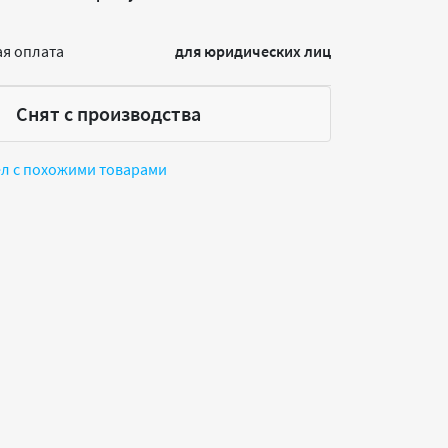
я оплата
для юридических лиц
Снят с производства
ел с похожими товарами