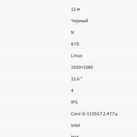
12 м
Черный
N
8 Гб
Linux
1920×1080
15.6 "
4
IPS
Core i5-1135G7 2.4 ГГц
Intel
Нет