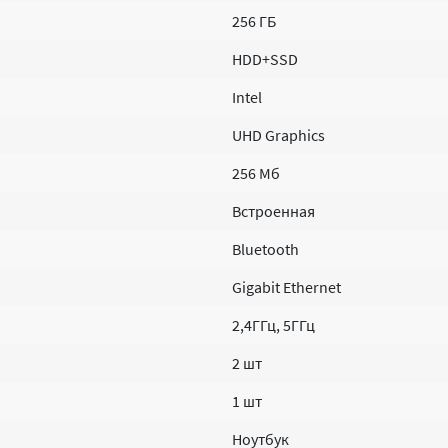
256 ГБ
HDD+SSD
Intel
UHD Graphics
256 Мб
Встроенная
Bluetooth
Gigabit Ethernet
2,4ГГц, 5ГГц
2 шт
1 шт
Ноутбук