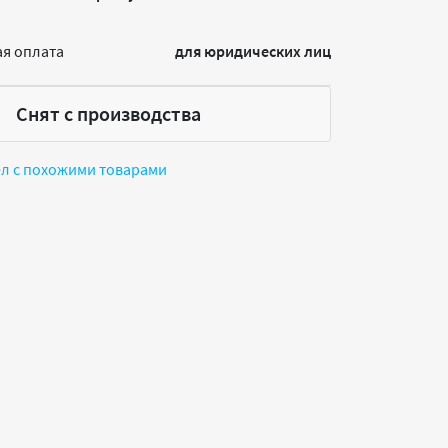
я оплата
для юридических лиц
Снят с производства
ел с похожими товарами