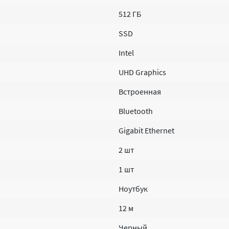
512 ГБ
SSD
Intel
UHD Graphics
Встроенная
Bluetooth
Gigabit Ethernet
2 шт
1 шт
Ноутбук
12 м
Черный