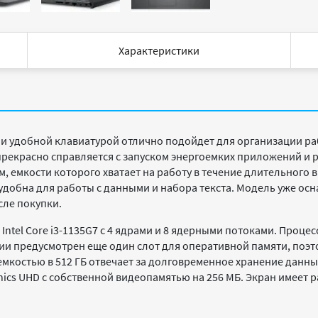
Характеристики
и удобной клавиатурой отлично подойдет для организации раб
рекрасно справляется с запуском энергоемких приложений и 
 емкости которого хватает на работу в течение длительного в
добна для работы с данными и набора текста. Модель уже ос
сле покупки.
ntel Core i3-1135G7 с 4 ядрами и 8 ядерными потоками. Процесс
кции предусмотрен еще один слот для оперативной памяти, поэ
 емкостью в 512 ГБ отвечает за долговременное хранение данн
ics UHD с собственной видеопамятью на 256 МБ. Экран имеет р