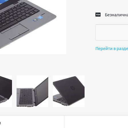
Безналична
Перейти в разд
и