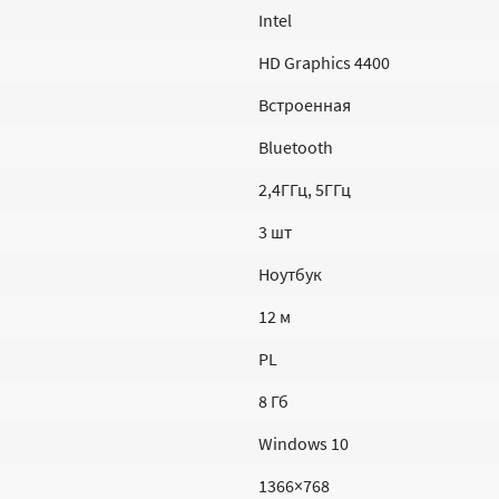
Intel
HD Graphics 4400
Встроенная
Bluetooth
2,4ГГц, 5ГГц
3 шт
Ноутбук
12 м
PL
8 Гб
Windows 10
1366×768