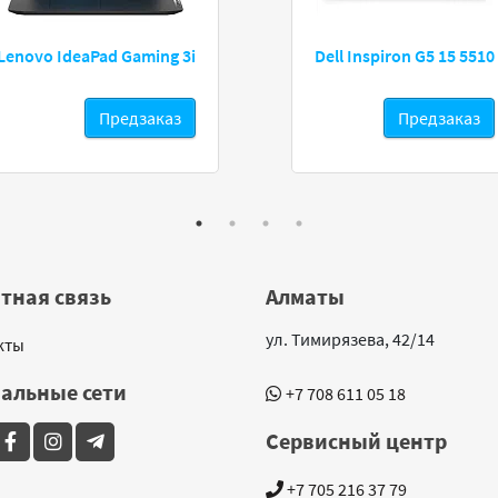
Lenovo IdeaPad Gaming 3i
Dell Inspiron G5 15 5510
Предзаказ
Предзаказ
тная связь
Алматы
ул. Тимирязева, 42/14
кты
альные сети
+7 708 611 05 18
Сервисный центр
+7 705 216 37 79