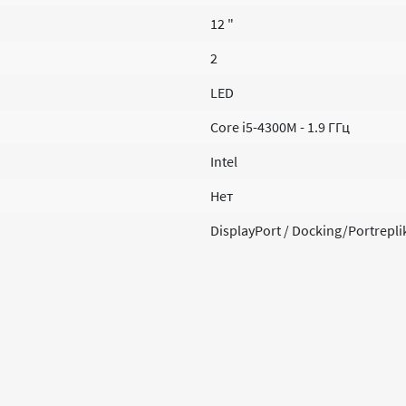
12 "
2
LED
Core i5-4300M - 1.9 ГГц
Intel
Нет
DisplayPort / Docking/Portrepl