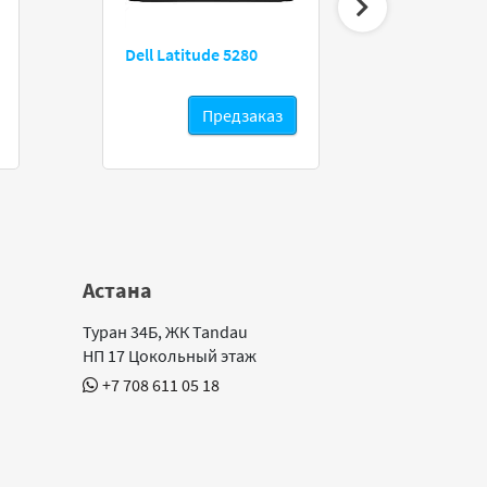
HP ProBoo
Dell Latitude 5280
Предзаказ
Астана
Туран 34Б, ЖК Tandau
НП 17 Цокольный этаж
+7 708 611 05 18