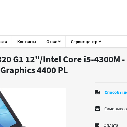
лата
Контакты
О нас
Сервис центр
iteBook 820 G1
20 G1 12"/Intel Core i5-4300M 
 Graphics 4400
PL
Способы д
Самовывоз
Оплата