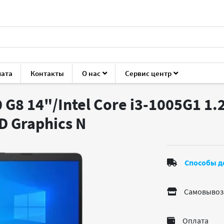
лата
Контакты
О нас
Сервис центр
rope 240 G8
G8 14"/Intel Core i3-1005G1 1
HD Graphics
N
Способы д
Самовывоз
Оплата