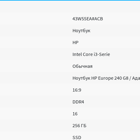
43W55EA#ACB
Ноутбук
HP
Intel Core i3-Serie
Обычная
Ноутбук HP Europe 240 G8 / Ад
16:9
DDR4
16
256 ГБ
SSD