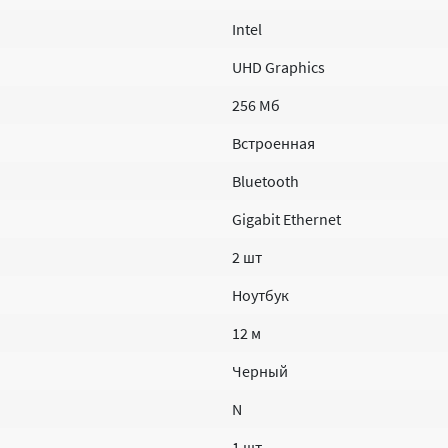
Intel
UHD Graphics
256 Мб
Встроенная
Bluetooth
Gigabit Ethernet
2 шт
Ноутбук
12 м
Черный
N
1 шт