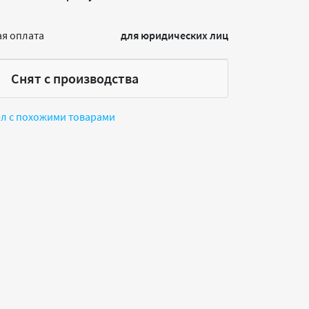
я оплата
для юридических лиц
Снят с производства
ел с похожими товарами