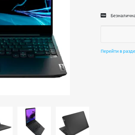
Безналична
Перейти в разд