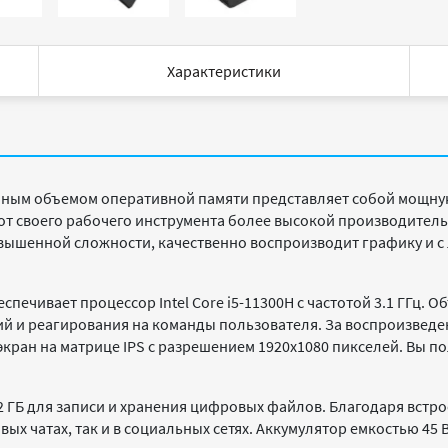
Характеристики
нным объемом оперативной памяти представляет собой мощную
т от своего рабочего инструмента более высокой производител
вышенной сложности, качественно воспроизводит графику и с
ечивает процессор Intel Core i5-11300H с частотой 3.1 ГГц. О
й и реагирования на команды пользователя. За воспроизведе
 и экран на матрице IPS с разрешением 1920х1080 пикселей. Вы
12 ГБ для записи и хранения цифровых файлов. Благодаря вст
ых чатах, так и в социальных сетях. Аккумулятор емкостью 45 