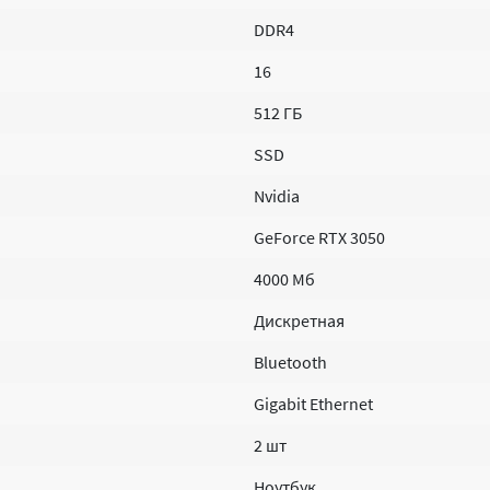
DDR4
16
512 ГБ
SSD
Nvidia
GeForce RTX 3050
4000 Мб
Дискретная
Bluetooth
Gigabit Ethernet
2 шт
Ноутбук