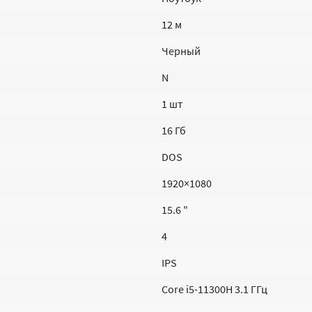
12 м
Черный
N
1 шт
16 Гб
DOS
1920×1080
15.6 "
4
IPS
Core i5-11300H 3.1 ГГц