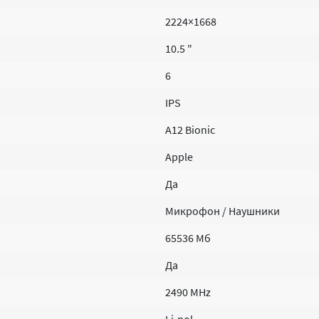
2224×1668
10.5 "
6
IPS
A12 Bionic
Apple
Да
Микрофон / Наушники
65536 Мб
Да
2490 MHz