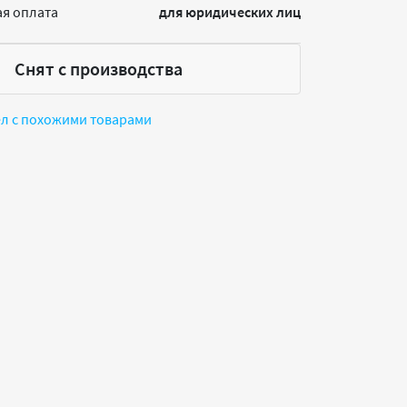
я оплата
для юридических лиц
Снят с производства
ел с похожими товарами