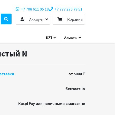
+7 708 611 05 18
+7 777 275 79 51
Аккаунт
Корзина
KZT
Алматы
ристый
N
оставки
от 5000 ₸
бесплатно
Kaspi Pay или наличными в магазине