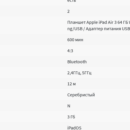
есть
2
Планшет Apple iPad Air 3 64 ГБ 
ng/USB / Адаптер питания USB
600 мин
4:3
Bluetooth
2,4ГГц, 5ГГц
12 м
Серебристый
N
3 Гб
iPadOS