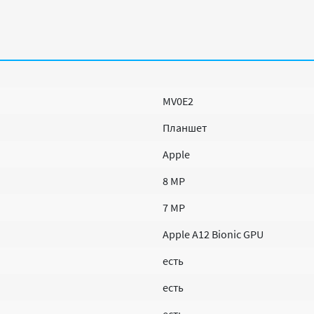
MV0E2
Планшет
Apple
8 MP
7 MP
Apple A12 Bionic GPU
есть
есть