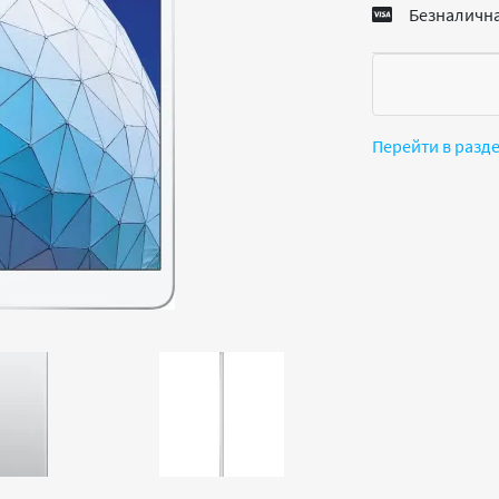
Безналична
Перейти в разд