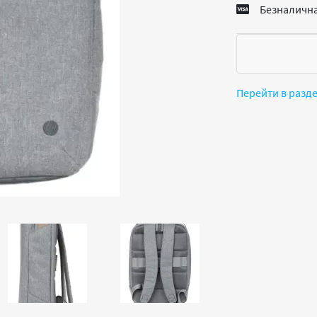
Безналична
Перейти в разд