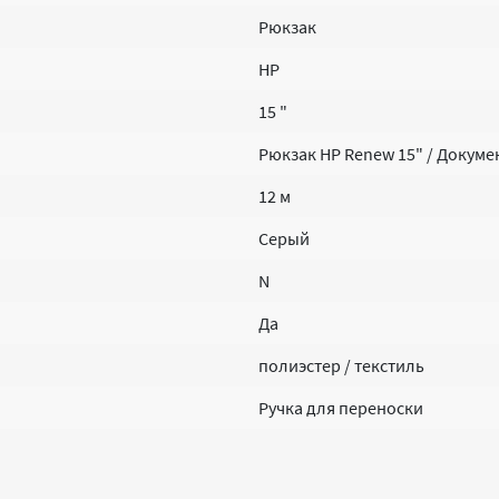
Рюкзак
HP
15 "
Рюкзак HP Renew 15" / Докуме
12 м
Серый
N
Да
полиэстер / текстиль
Ручка для переноски