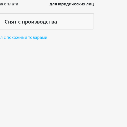
я оплата
для юридических лиц
Снят с производства
ел с похожими товарами