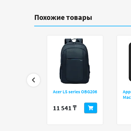
Похожие товары
 серый
Acer LS series OBG206
App
Mac
11 541 ₸
аказ