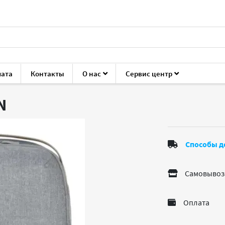
лата
Контакты
О нас
Сервис центр
ука
Сумки и рюкзаки
HP Renew 15"
N
Способы д
Самовывоз
Оплата