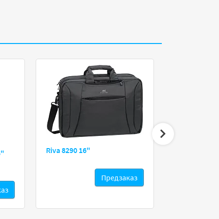
Riva 8290 16"
6"
Riva Eg
Предзаказ
каз