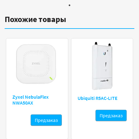
Похожие товары
Zyxel NebulaFlex
Ubiquiti R5AC-LITE
NWA50AX
Предзаказ
Предзаказ