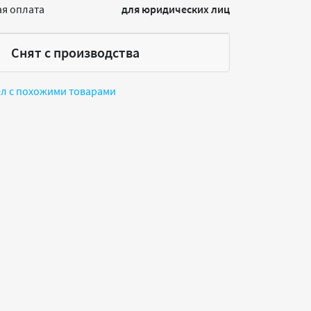
я оплата
для юридических лиц
Снят с производства
ел с похожими товарами