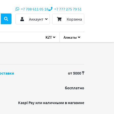
+7 708 611 05 18
+7 777 275 79 51
Аккаунт
Корзина
KZT
Алматы
-PWR-CUBE-4=
оставки
от 5000 ₸
бесплатно
Kaspi Pay или наличными в магазине