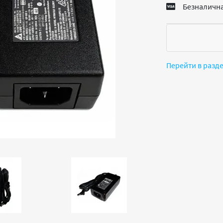
Безналична
Перейти в разд