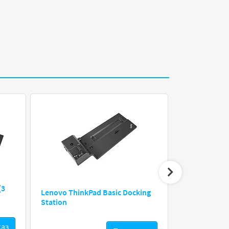
(3
Lenovo ThinkPad Basic Docking
Cisco C
Station
каз