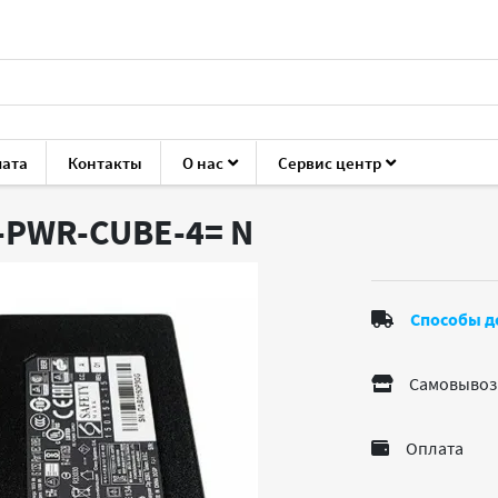
лата
Контакты
О нас
Сервис центр
уары для ноутбуков и ПК
Батареи для ноутбуков
Cisco CP
P-PWR-CUBE-4=
N
Способы д
Самовывоз
Оплата