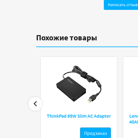
Написать отзыв
Похожие товары
ThinkPad 65W Slim AC Adapter
Len
40A
редзаказ
Предзаказ