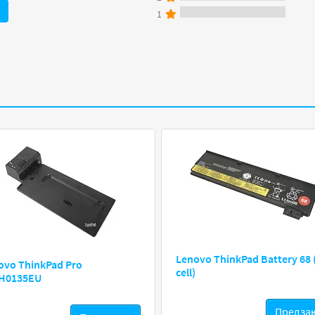
1
Lenovo ThinkPad Battery 68 
ovo ThinkPad Pro
cell)
H0135EU
Предза