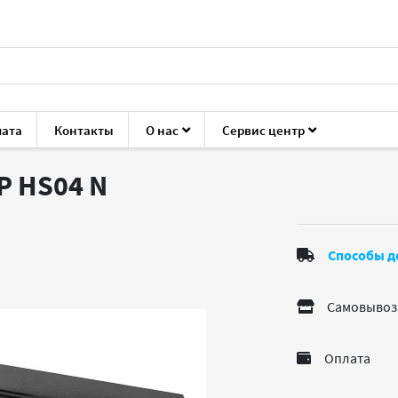
лата
Контакты
О нас
Сервис центр
уары для ноутбуков и ПК
Батареи для ноутбуков
HP HS04
P HS04
N
Способы д
Самовывоз
Оплата