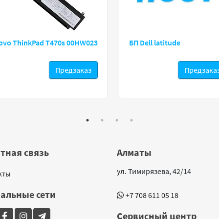
ovo ThinkPad T470s 00HW023
БП Dell latitude
Предзаказ
Предзака
тная связь
Алматы
ул. Тимирязева, 42/14
кты
альные сети
+7 708 611 05 18
Сервисный центр