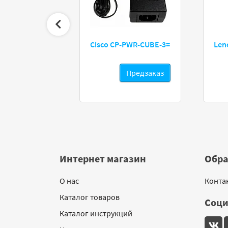
0 Series
Cisco CP-PWR-CUBE-3=
Len
редзаказ
Предзаказ
Интернет магазин
Обра
О нас
Конта
Каталог товаров
Соци
Каталог инструкций