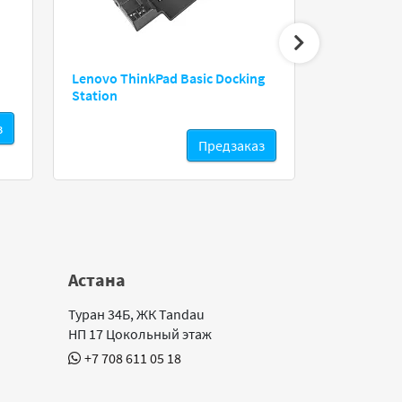
Lenovo ThinkPad Basic Docking
ThinkPad 6
Station
з
Предзаказ
Астана
Туран 34Б, ЖК Tandau
НП 17 Цокольный этаж
+7 708 611 05 18