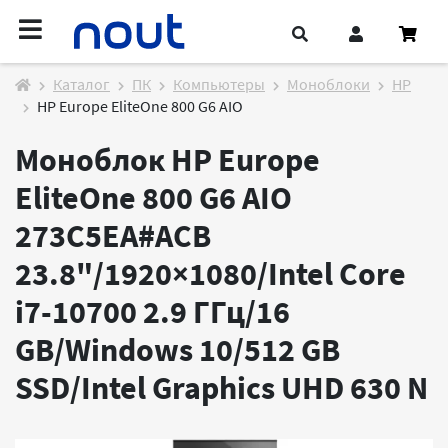
Каталог
ПК
Компьютеры
Моноблоки
HP
HP Europe EliteOne 800 G6 AIO
Моноблок HP Europe
EliteOne 800 G6 AIO
273C5EA#ACB
23.8"/1920×1080/Intel Core
i7-10700 2.9 ГГц/16
GB/Windows 10/512 GB
SSD/Intel Graphics UHD 630
N