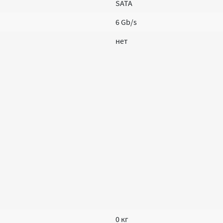
SATA
6 Gb/s
нет
0 кг