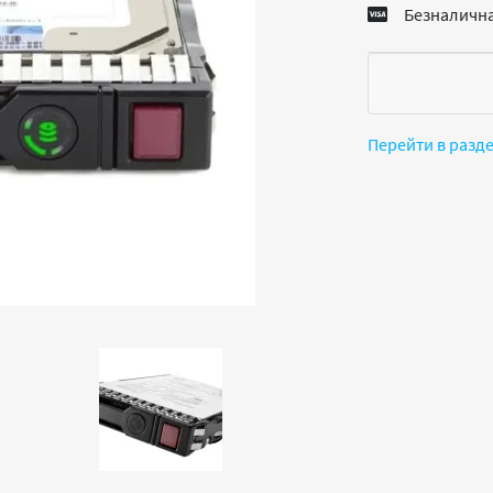
Безналична
Перейти в разд