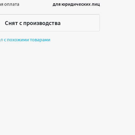
я оплата
для юридических лиц
Снят с производства
ел с похожими товарами