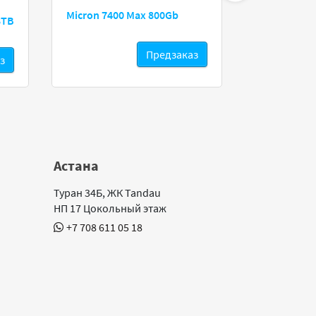
Micron 7400 Max 800Gb
8TB
Seagate E
Предзаказ
з
Астана
Туран 34Б, ЖК Tandau
НП 17 Цокольный этаж
+7 708 611 05 18