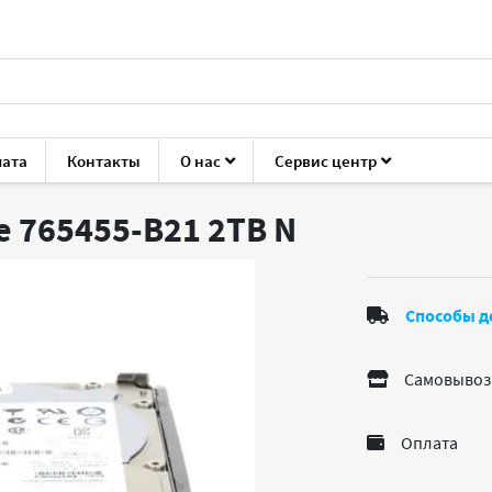
лата
Контакты
О нас
Сервис центр
ие для серверов
Накопители HDD/SSD
HP Enterprise 765
e 765455-B21 2TB
N
Способы д
Самовывоз
Оплата