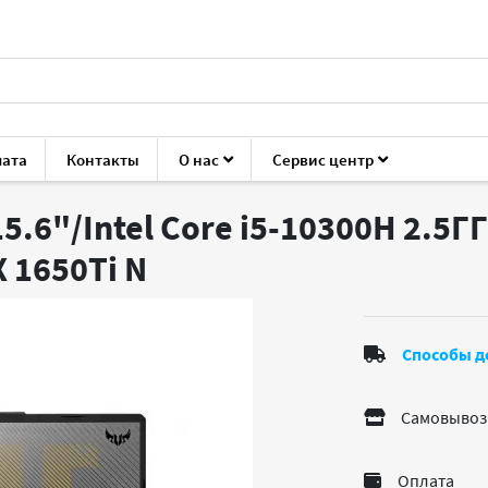
лата
Контакты
О нас
Сервис центр
FX506LI
5.6"/Intel Core i5-10300H 2.5
X 1650Ti
N
Способы д
Самовывоз
Оплата