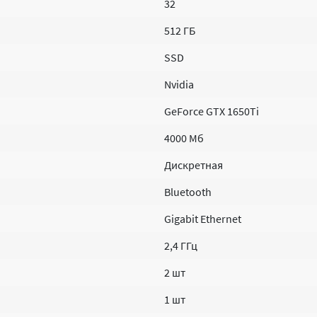
32
512 ГБ
SSD
Nvidia
GeForce GTX 1650Ti
4000 Мб
Дискретная
Bluetooth
Gigabit Ethernet
2,4 ГГц
2 шт
1 шт