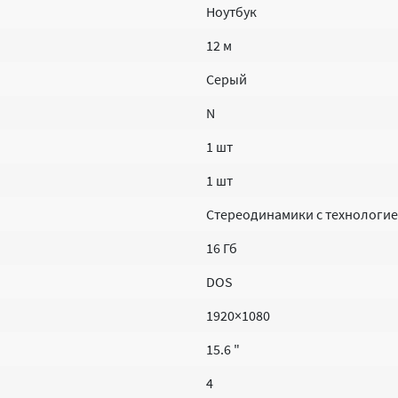
Ноутбук
12 м
Серый
N
1 шт
1 шт
Стереодинамики с технологией
16 Гб
DOS
1920×1080
15.6 "
4