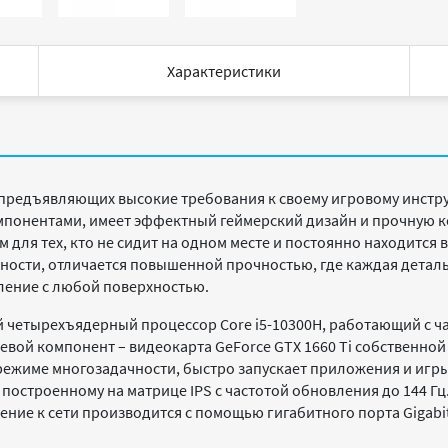
Характеристики
 предъявляющих высокие требования к своему игровому инст
онентами, имеет эффектный геймерский дизайн и прочную ко
для тех, кто не сидит на одном месте и постоянно находится 
ности, отличается повышенной прочностью, где каждая деталь
ление с любой поверхностью.
 четырехъядерный процессор Core i5-10300H, работающий с ч
евой компонент – видеокарта GeForce GTX 1660 Ti собственной 
режиме многозадачности, быстро запускает приложения и игр
остроенному на матрице IPS с частотой обновления до 144 Г
ние к сети производится с помощью гигабитного порта Gigabit