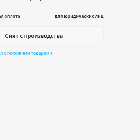
я оплата
для юридических лиц
Снят с производства
ел с похожими товарами