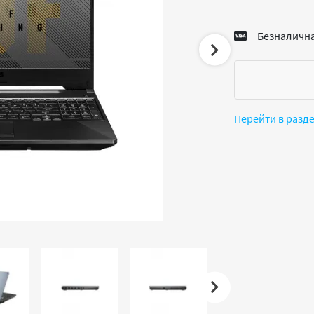
Безналична
Перейти в разд