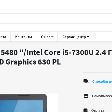
лата
Контакты
О нас
Сервис центр
Latitude E5480
E5480 "/Intel Core i5-7300U 2.4
D Graphics 630
PL
Способы д
Самовывоз
Оплата