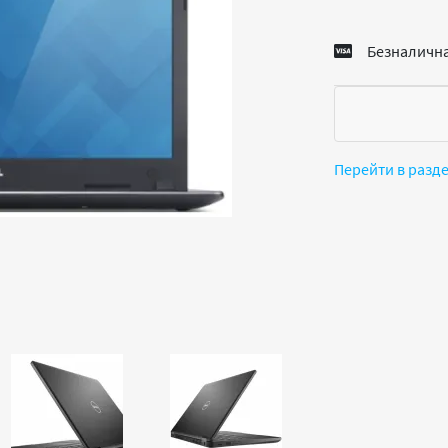
Безналична
Перейти в разд