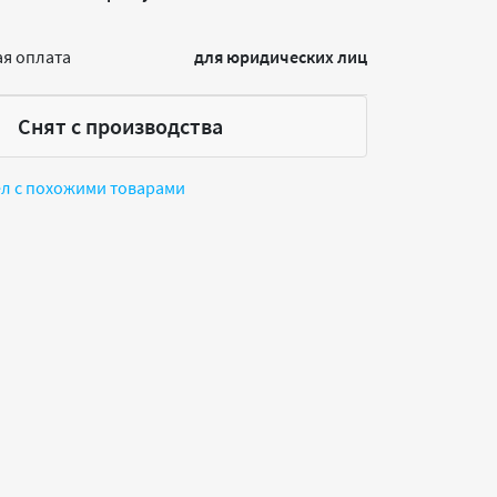
я оплата
для юридических лиц
Снят с производства
ел с похожими товарами