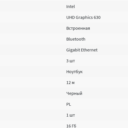
Intel
UHD Graphics 630
Встроенная
Bluetooth
Gigabit Ethernet
3 шт
Ноутбук
12 м
Черный
PL
1 шт
16 Гб