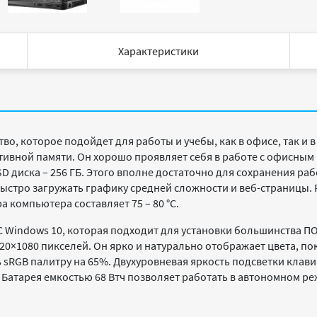
Характеристики
тво, которое подойдет для работы и учебы, как в офисе, так и в д
тивной памяти. Он хорошо проявляет себя в работе с офисны
D диска – 256 ГБ. Этого вполне достаточно для сохранения р
 быстро загружать графику средней сложности и веб-страницы.
 компьютера составляет 75 – 80 °C.
С
Windows 10, которая подходит для установки большинства ПО.
20×1080 пикселей. Он ярко и натурально отображает цвета, п
 sRGB палитру на 65%. Двухуровневая яркость подсветки клав
Батарея емкостью 68 Втч позволяет работать в автономном ре