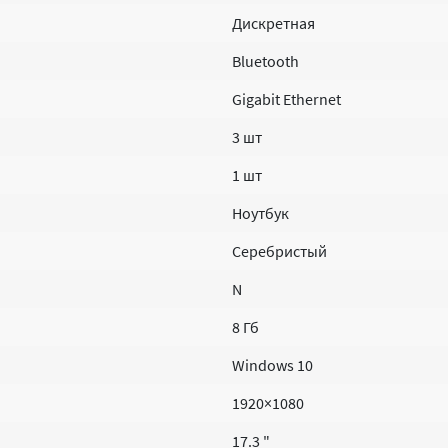
Дискретная
Bluetooth
Gigabit Ethernet
3 шт
1 шт
Ноутбук
Серебристый
N
8 Гб
Windows 10
1920×1080
17.3 "