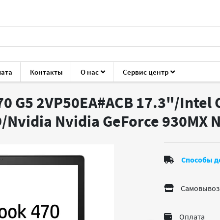
лата
Контакты
О нас
Сервис центр
robook 470 G5 2VP50EA#ACB
 G5 2VP50EA#ACB 17.3"/Intel C
/Nvidia Nvidia GeForce 930MX
Способы д
Самовывоз
Оплата