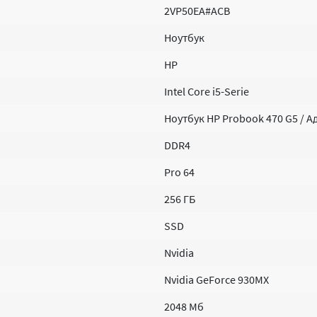
2VP50EA#ACB
Ноутбук
HP
Intel Core i5-Serie
Ноутбук HP Probook 470 G5 / 
DDR4
Pro 64
256 ГБ
SSD
Nvidia
Nvidia GeForce 930MX
2048 Мб