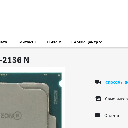
лата
Контакты
О нас
Сервис центр
ие для серверов
Процессоры (CPU)
Intel Xeon E-2136
E-2136
N
Способы д
Самовывоз
Оплата