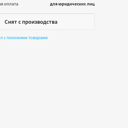
я оплата
для юридических лиц
Снят с производства
ел с похожими товарами