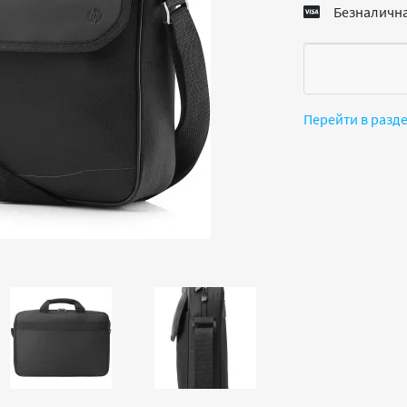
Безналична
Перейти в разд