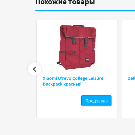
Похожие товары
ve для
Xiaomi U'revo College Leisure
Del
ook Pro 13″
Backpack красный
Предзаказ
Предзаказ