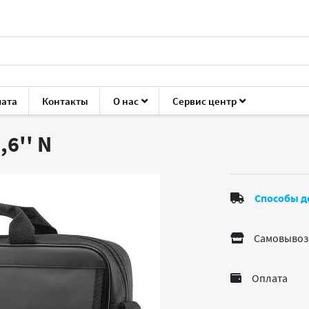
лата
Контакты
О нас
Сервис центр
ука
Сумки и рюкзаки
HP Prelude Top Load 15,6''
,6''
N
Способы д
Самовывоз
Оплата