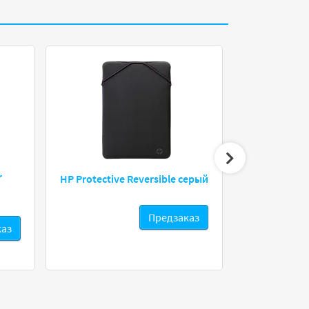
EBOX Rucksac
r
HP Protective Reversible серый
USB-Charger
Предзаказ
14 900 ₸
каз