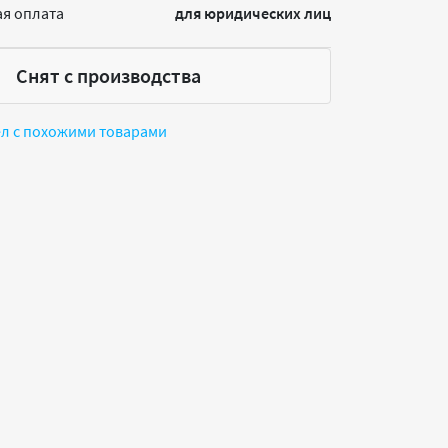
я оплата
для юридических лиц
Снят с производства
ел с похожими товарами