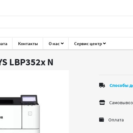
лата
Контакты
О нас
Сервис центр
anon i-SENSYS LBP352x
YS LBP352x
N
Способы д
Самовывоз
Оплата