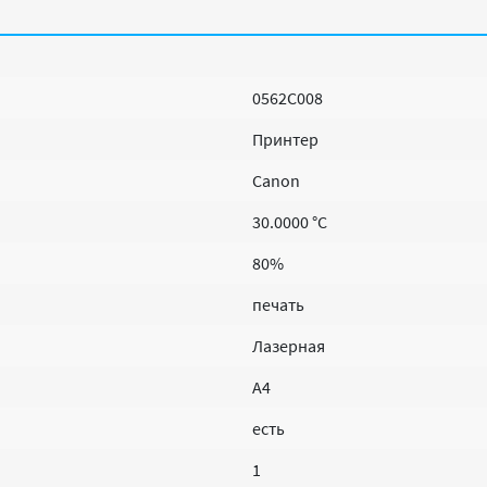
0562C008
Принтер
Canon
30.0000 °C
80%
печать
Лазерная
A4
есть
1