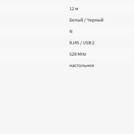
12 м
Белый / Черный
N
RJ45 / USB 2
528 MHz
настольное