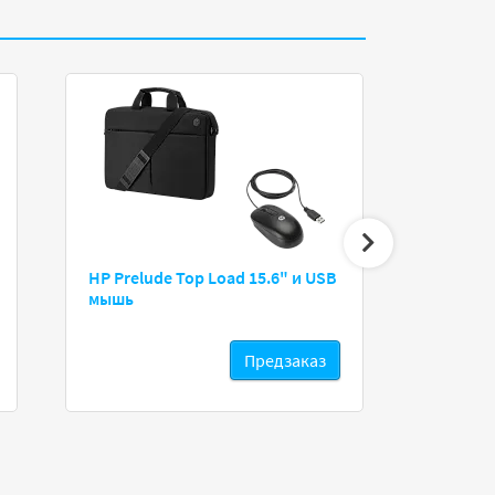
HP Prelude Top Load 15.6" и USB
Lenovo Think
мышь
15.6"
Предзаказ