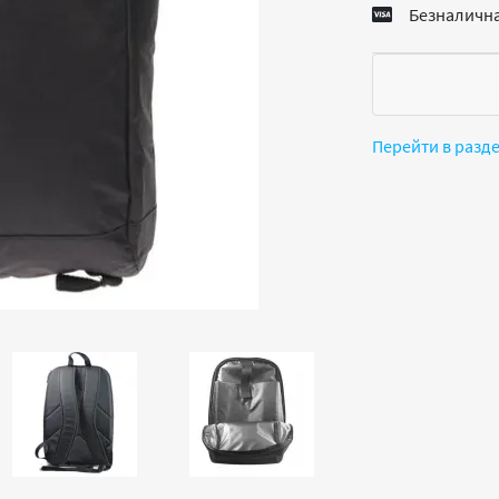
Безналична
Перейти в разд