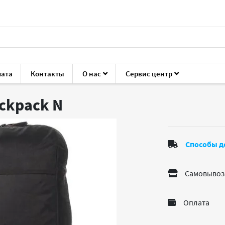
лата
Контакты
О нас
Сервис центр
ука
Сумки и рюкзаки
Asus Nereus Backpack
ackpack
N
Способы д
Самовывоз
Оплата