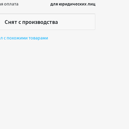
я оплата
для юридических лиц
Снят с производства
ел с похожими товарами